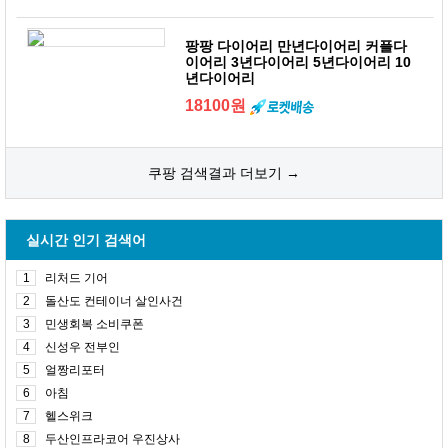
팡팡 다이어리 만년다이어리 커플다
이어리 3년다이어리 5년다이어리 10
년다이어리
18100원
쿠팡 검색결과 더보기 →
실시간 인기 검색어
1
리처드 기어
2
돌산도 컨테이너 살인사건
3
민생회복 소비쿠폰
4
신성우 전부인
5
얼짱리포터
6
아침
7
헬스위크
8
두산인프라코어 우진상사