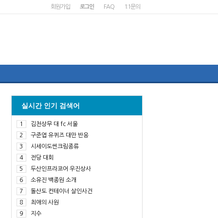
회원가입
로그인
FAQ
1:1문의
실시간 인기 검색어
1
김천상무 대 fc 서울
2
구준엽 유퀴즈 대만 반응
3
시세이도썬크림종류
4
전당 대회
5
두산인프라코어 우진상사
6
소유진 백종원 소개
7
돌산도 컨테이너 살인사건
8
최애의 사원
9
지수