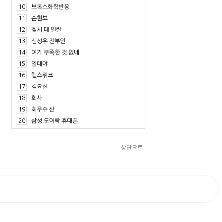
10
보톡스화학반응
11
손현보
12
첼시 대 밀란
13
신성우 전부인
14
여기 부족한 것 없네
15
열대야
16
헬스위크
17
김요한
18
회사
19
최우수 산
20
삼성 도어락 휴대폰
상단으로