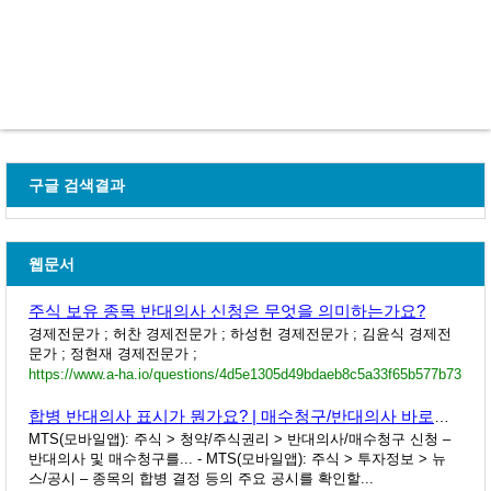
구글 검색결과
웹문서
주식 보유 종목 반대의사 신청은 무엇을 의미하는가요?
경제전문가 ; 허찬 경제전문가 ; 하성헌 경제전문가 ; 김윤식 경제전
문가 ; 정현재 경제전문가 ;
https://www.a-ha.io/questions/4d5e1305d49bdaeb8c5a33f65b577b73
합병 반대의사 표시가 뭔가요? | 매수청구/반대의사 바로알기
MTS(모바일앱): 주식 > 청약/주식권리 > 반대의사/매수청구 신청 –
반대의사 및 매수청구를... - MTS(모바일앱): 주식 > 투자정보 > 뉴
스/공시 – 종목의 합병 결정 등의 주요 공시를 확인할...