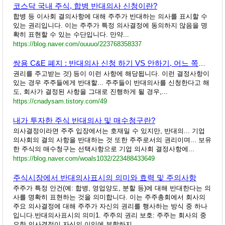
코스닥 국내 주식, 합병 반대의사 신청이란?
합병 등 이사회 결의사항에 대해 주주가 반대하는 의사를 표시할 수
있는 권리입니다. 이는 주주가 특정 의사결정에 동의하지 않음을 명
확히 표현할 수 있는 수단입니다. 만약...
https://blog.naver.com/ouuuo/223768358337
쌍용 C&E 폐지 : 반대의사 신청 하기 VS 안하기, 어느 쪽이 더 이득일까?(cf. 매수청구권)
권리를 주고받는 것) 등이 이런 사항에 해당됩니다. 이런 결정사항이
있는 경우 주주들에게 반대할... 주주들이 반대의사를 신청한다고 해
도, 회사가 결정된 사항을 그대로 진행하게 될 경우,...
https://cnadysam.tistory.com/49
내가 투자한 주식 반대의사 및 매수청구란?
의사결정이라면 주주 입장에서는 호재일 수 있지만, 반대의... 기업
의사회의 결의 사항을 반대하는 것 또한 주주로서의 권리이며... 보유
한 주식의 매수청구는 선택사항으로 기업 의사회 결정사항에...
https://blog.naver.com/woals1032/223488433649
주식시장에서 반대의사표시의 의미와 효력 및 주의사항
주주가 특정 안건(예: 합병, 영업양도, 분할 등)에 대해 반대한다는 의
사를 명확히 표현하는 것을 의미합니다. 이는 주주총회에서 회사의
주요 의사결정에 대해 주주가 자신의 권리를 행사하는 방식 중 하나
입니다.반대의사표시의 의미1. 주주의 권리 보호: 주주는 회사의 중
요한 의사결정이 자신의 이익에 부합하지...