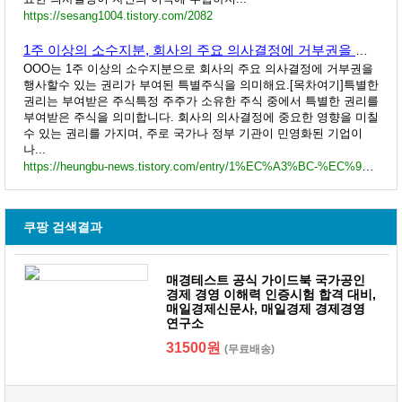
https://sesang1004.tistory.com/2082
1주 이상의 소수지분, 회사의 주요 의사결정에 거부권을 행사할수 있는 권리가 부여된 특별주식
OOO는 1주 이상의 소수지분으로 회사의 주요 의사결정에 거부권을
행사할수 있는 권리가 부여된 특별주식을 의미해요.[목차여기]특별한
권리는 부여받은 주식특정 주주가 소유한 주식 중에서 특별한 권리를
부여받은 주식을 의미합니다. 회사의 의사결정에 중요한 영향을 미칠
수 있는 권리를 가지며, 주로 국가나 정부 기관이 민영화된 기업이
나...
https://heungbu-news.tistory.com/entry/1%EC%A3%BC-%EC%9D%B4%EC%83%81%EC%9D%98-%EC%86%8C%EC%88%98%EC%A7%80%EB%B6%84-%ED%9A%8C%EC%82%AC%EC%9D%98-%EC%A3%BC%EC%9A%94-%EC%9D%98%EC%82%AC%EA%B2%B0%EC%A0%95%EC%97%90-%EA%B1%B0%EB%B6%80%EA%B6%8C%EC%9D%84-%ED%96%89%EC%82%AC%ED%95%A0%EC%88%98-%EC%9E%88%EB%8A%94-%EA%B6%8C%EB%A6%AC%EA%B0%80-%EB%B6%80%EC%97%AC%EB%90%9C-%ED%8A%B9%EB%B3%84%EC%A3%BC%EC%8B%9D
쿠팡 검색결과
매경테스트 공식 가이드북 국가공인
경제 경영 이해력 인증시험 합격 대비,
매일경제신문사, 매일경제 경제경영
연구소
31500원
(무료배송)