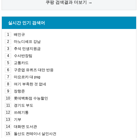
쿠팡 검색결과 더보기 →
실시간 인기 검색어
1
배인규
2
마노디셰프 강남
3
추석 민생지원금
4
수사반장팀
5
교통카드
6
구준엽 유퀴즈 대만 반응
7
마요르카 대 psg
8
여기 부족한 것 없네
9
장항준
10
롯데백화점 수능할인
11
경기도 부도
12
쓰레기통
13
기부
14
대화면 도서관
15
돌산도 컨테이너 살인사건