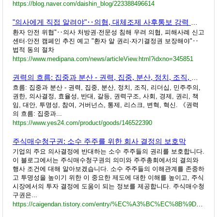
https://blog.naver.com/daishin_blog/223388496614
"의사에게 직접 알려야"‥의협, 대체조제 사후통보 강력 반대
환자 안전 위협"‥의사 처방권·전문성 침해 우려 의협, 피해사례 신고
센터·안전 캠페인 추진 예고 "환자 알 권리·자기결정권 보장해야"‥
법적 동의 절차
https://www.medipana.com/news/articleView.html?idxno=345851
권력의 흐름: 집중과 분산 - 권력, 집중, 분산, 정치, 조직, 리더십, 민주주의, 권한, 의사결정, 효율성, 반대, ....
흐름: 집중과 분산 - 권력, 집중, 분산, 정치, 조직, 리더십, 민주주의,
권한, 의사결정, 효율성, 반대, 갈등, 권력구조, 사회, 경제, 권리, 책
임, 대안, 투명성, 참여, 거버넌스, 통제, 리스크, 변혁, 혁신. 《권력
의 흐름: 집중과...
https://www.yes24.com/product/goods/146522390
주식매수청구권: 소수 주주를 위한 회사 결정의 보호막
기업의 주요 의사결정에 반대하는 소수 주주들의 권리를 보호합니다.
이 블로그에서는 주식매수청구권의 의미와 주주총회에서의 결의와
행사 조건에 대해 알아보겠습니다. 소수 주주들의 이해관계를 존중하
고 투명성을 높이기 위한 이 중요한 제도에 대한 이해를 높이고, 주식
시장에서의 투자 결정에 도움이 되는 정보를 제공합니다. 주식매수청
구권은...
https://caigendan.tistory.com/entry/%EC%A3%BC%EC%8B%9D%EB%A7%A4%EC%88%98%EC%B2%AD%EA%B5%AC%EA%B6%8C-%EC%86%8C%EC%88%98-%EC%A3%BC%EC%A3%BC%EB%A5%BC-%EC%9C%84%ED%95%9C-%ED%9A%8C%EC%82%AC-%EA%B2%B0%EC%A0%95%EC%9D%98-%EB%B3%B4%ED%98%B8%EB%A7%89