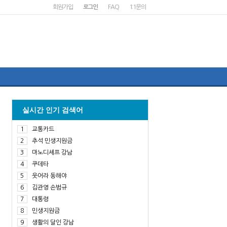
회원가입
로그인
FAQ
1:1문의
실시간 인기 검색어
1
교통카드
2
추석 민생지원금
3
마노디셰프 강남
4
쿠데타
5
웃어라 동해야
6
김관영 손범규
7
대통령
8
민생지원금
9
생활의 달인 강남