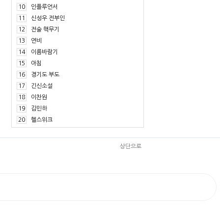
10
인플루언서
11
신성우 전부인
12
전술 핵무기
13
연비
14
이름바람기
15
아침
16
경기도 부도
17
긴신소설
18
이찬원
19
김민하
20
헬스위크
상단으로